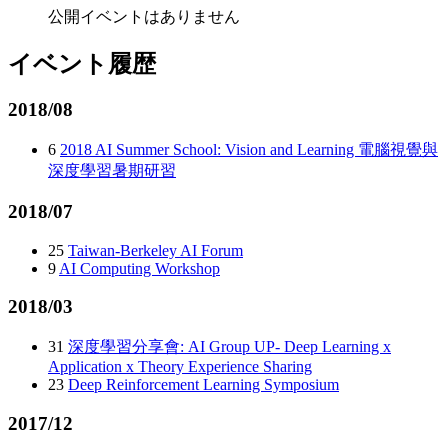
公開イベントはありません
イベント履歴
2018/08
6
2018 AI Summer School: Vision and Learning 電腦視覺與
深度學習暑期研習
2018/07
25
Taiwan-Berkeley AI Forum
9
AI Computing Workshop
2018/03
31
深度學習分享會: AI Group UP- Deep Learning x
Application x Theory Experience Sharing
23
Deep Reinforcement Learning Symposium
2017/12